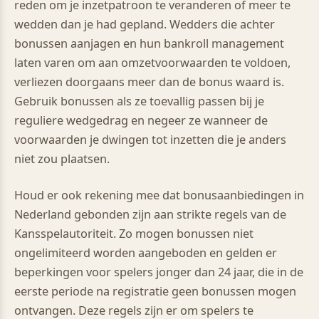
reden om je inzetpatroon te veranderen of meer te
wedden dan je had gepland. Wedders die achter
bonussen aanjagen en hun bankroll management
laten varen om aan omzetvoorwaarden te voldoen,
verliezen doorgaans meer dan de bonus waard is.
Gebruik bonussen als ze toevallig passen bij je
reguliere wedgedrag en negeer ze wanneer de
voorwaarden je dwingen tot inzetten die je anders
niet zou plaatsen.
Houd er ook rekening mee dat bonusaanbiedingen in
Nederland gebonden zijn aan strikte regels van de
Kansspelautoriteit. Zo mogen bonussen niet
ongelimiteerd worden aangeboden en gelden er
beperkingen voor spelers jonger dan 24 jaar, die in de
eerste periode na registratie geen bonussen mogen
ontvangen. Deze regels zijn er om spelers te