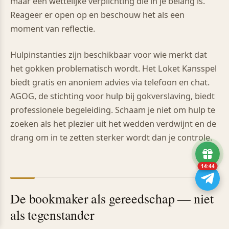
maar een wettelijke verplichting die in je belang is.
Reageer er open op en beschouw het als een
moment van reflectie.
Hulpinstanties zijn beschikbaar voor wie merkt dat
het gokken problematisch wordt. Het Loket Kansspel
biedt gratis en anoniem advies via telefoon en chat.
AGOG, de stichting voor hulp bij gokverslaving, biedt
professionele begeleiding. Schaam je niet om hulp te
zoeken als het plezier uit het wedden verdwijnt en de
drang om in te zetten sterker wordt dan je controle.
14:43
De bookmaker als gereedschap — niet
als tegenstander