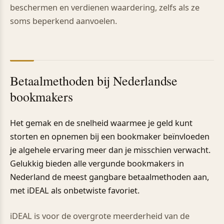
beschermen en verdienen waardering, zelfs als ze
soms beperkend aanvoelen.
Betaalmethoden bij Nederlandse
bookmakers
Het gemak en de snelheid waarmee je geld kunt
storten en opnemen bij een bookmaker beïnvloeden
je algehele ervaring meer dan je misschien verwacht.
Gelukkig bieden alle vergunde bookmakers in
Nederland de meest gangbare betaalmethoden aan,
met iDEAL als onbetwiste favoriet.
iDEAL is voor de overgrote meerderheid van de