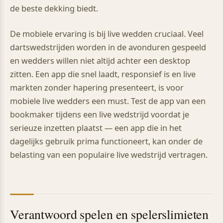
de beste dekking biedt.
De mobiele ervaring is bij live wedden cruciaal. Veel
dartswedstrijden worden in de avonduren gespeeld
en wedders willen niet altijd achter een desktop
zitten. Een app die snel laadt, responsief is en live
markten zonder hapering presenteert, is voor
mobiele live wedders een must. Test de app van een
bookmaker tijdens een live wedstrijd voordat je
serieuze inzetten plaatst — een app die in het
dagelijks gebruik prima functioneert, kan onder de
belasting van een populaire live wedstrijd vertragen.
Verantwoord spelen en spelerslimieten