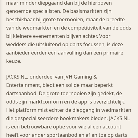
maar minder diepgaand dan bij de hierboven
genoemde specialisten. De basismarkten zijn
beschikbaar bij grote toernooien, maar de breedte
van de wedmarkten en de competitiviteit van de odds
bij kleinere evenementen blijven achter. Voor
wedders die uitsluitend op darts focussen, is deze
aanbieder eerder een aanvulling dan een primaire
keuze.
JACKS.NL, onderdeel van JVH Gaming &
Entertainment, biedt een solide maar beperkt
dartsaanbod. De grote toernooien zijn gedekt, de
odds zijn marktconform en de app is overzichtelijk.
Het platform mist echter de diepgang in wedmarkten
die gespecialiseerdere bookmakers bieden. JACKS.NL
is een betrouwbare optie voor wie al een account
heeft voor ander sportaanbod en af en toe op darts