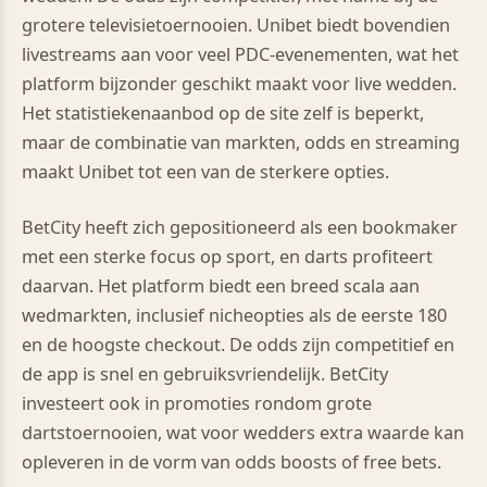
grotere televisietoernooien. Unibet biedt bovendien
livestreams aan voor veel PDC-evenementen, wat het
platform bijzonder geschikt maakt voor live wedden.
Het statistiekenaanbod op de site zelf is beperkt,
maar de combinatie van markten, odds en streaming
maakt Unibet tot een van de sterkere opties.
BetCity heeft zich gepositioneerd als een bookmaker
met een sterke focus op sport, en darts profiteert
daarvan. Het platform biedt een breed scala aan
wedmarkten, inclusief nicheopties als de eerste 180
en de hoogste checkout. De odds zijn competitief en
de app is snel en gebruiksvriendelijk. BetCity
investeert ook in promoties rondom grote
dartstoernooien, wat voor wedders extra waarde kan
opleveren in de vorm van odds boosts of free bets.