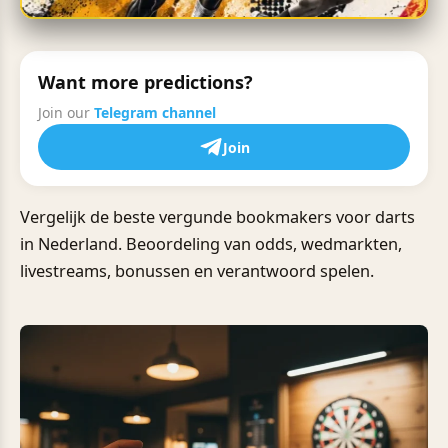
Want more predictions?
Join our
Telegram channel
Join
Vergelijk de beste vergunde bookmakers voor darts
in Nederland. Beoordeling van odds, wedmarkten,
livestreams, bonussen en verantwoord spelen.