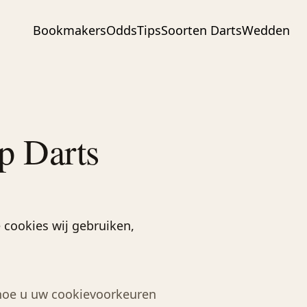
Bookmakers
Odds
Tips
Soorten Darts
Wedden
p Darts
 cookies wij gebruiken,
n hoe u uw cookievoorkeuren