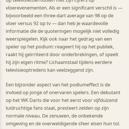
op televisietoernooien met zijn cijfers op
vloerevenementen. Als er een significant verschil is —
bijvoorbeeld een three-dart average van 98 op de
vloer versus 92 op tv — dan heb je waardevolle
informatie die de quoteringen mogelijk niet volledig
weerspiegelen. Kijk ook naar het gedrag van een
speler op het podium: reageert hij op het publiek,
raakt hij geïrriteerd door onderbrekingen, of speelt
hij zijn eigen ritme? Lichaamstaal tijdens eerdere
televisieoptredens kan veelzeggend zijn.
Een bijzonder aspect van het podiumeffect is de
invloed op jonge of onervaren spelers. Een debutant
op het WK Darts die voor het eerst voor vijfduizend
luidruchtige fans staat, presteert zelden op zijn
normale niveau. De zenuwen, de onbekende
omgeving en de overweldigende sfeer eisen hun tol.