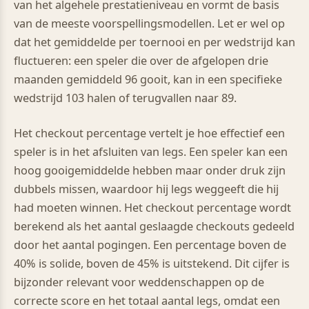
van het algehele prestatieniveau en vormt de basis
van de meeste voorspellingsmodellen. Let er wel op
dat het gemiddelde per toernooi en per wedstrijd kan
fluctueren: een speler die over de afgelopen drie
maanden gemiddeld 96 gooit, kan in een specifieke
wedstrijd 103 halen of terugvallen naar 89.
Het checkout percentage vertelt je hoe effectief een
speler is in het afsluiten van legs. Een speler kan een
hoog gooigemiddelde hebben maar onder druk zijn
dubbels missen, waardoor hij legs weggeeft die hij
had moeten winnen. Het checkout percentage wordt
berekend als het aantal geslaagde checkouts gedeeld
door het aantal pogingen. Een percentage boven de
40% is solide, boven de 45% is uitstekend. Dit cijfer is
bijzonder relevant voor weddenschappen op de
correcte score en het totaal aantal legs, omdat een