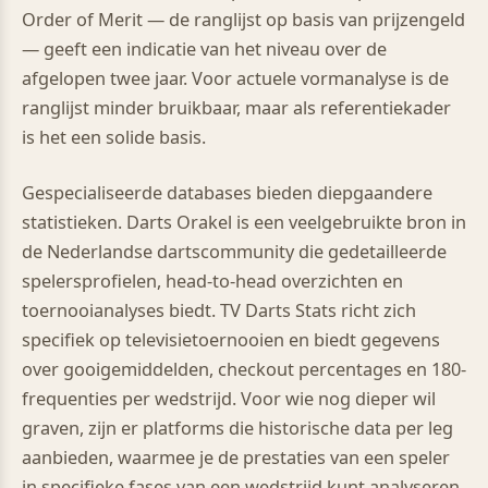
Order of Merit — de ranglijst op basis van prijzengeld
— geeft een indicatie van het niveau over de
afgelopen twee jaar. Voor actuele vormanalyse is de
ranglijst minder bruikbaar, maar als referentiekader
is het een solide basis.
Gespecialiseerde databases bieden diepgaandere
statistieken. Darts Orakel is een veelgebruikte bron in
de Nederlandse dartscommunity die gedetailleerde
spelersprofielen, head-to-head overzichten en
toernooianalyses biedt. TV Darts Stats richt zich
specifiek op televisietoernooien en biedt gegevens
over gooigemiddelden, checkout percentages en 180-
frequenties per wedstrijd. Voor wie nog dieper wil
graven, zijn er platforms die historische data per leg
aanbieden, waarmee je de prestaties van een speler
in specifieke fases van een wedstrijd kunt analyseren.