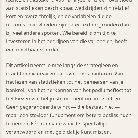
aan statistieken beschikbaar, wedstrijden zijn relatief
kort en overzichtelijk, en de variabelen die de
uitkomst beïnvloeden zijn beter te doorgronden dan
bij veel andere sporten. Wie bereid is om tijd te
investeren in het begrijpen van die variabelen, heeft
een meetbaar voordeel.
Dit artikel neemt je mee langs de strategieën en
inzichten die ervaren dartswedders hanteren. Van
het lezen van statistieken tot het beheersen van je
bankroll, van het herkennen van het podiumeffect tot
het kiezen van het juiste moment om in te zetten.
Geen gegarandeerde winst — die bestaat niet —
maar een steviger fundament om betere beslissingen
te nemen. Eén randvoorwaarde: speel altijd
verantwoord en met geld dat je kunt missen.