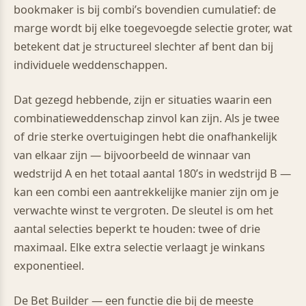
bookmaker is bij combi’s bovendien cumulatief: de
marge wordt bij elke toegevoegde selectie groter, wat
betekent dat je structureel slechter af bent dan bij
individuele weddenschappen.
Dat gezegd hebbende, zijn er situaties waarin een
combinatieweddenschap zinvol kan zijn. Als je twee
of drie sterke overtuigingen hebt die onafhankelijk
van elkaar zijn — bijvoorbeeld de winnaar van
wedstrijd A en het totaal aantal 180’s in wedstrijd B —
kan een combi een aantrekkelijke manier zijn om je
verwachte winst te vergroten. De sleutel is om het
aantal selecties beperkt te houden: twee of drie
maximaal. Elke extra selectie verlaagt je winkans
exponentieel.
De Bet Builder — een functie die bij de meeste