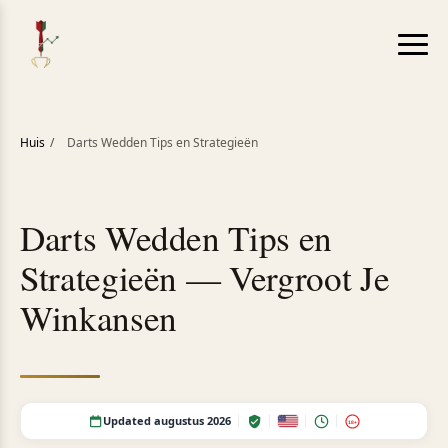
Huis
/
Darts Wedden Tips en Strategieën
Darts Wedden Tips en
Strategieën — Vergroot Je
Winkansen
Updated augustus 2026
18+