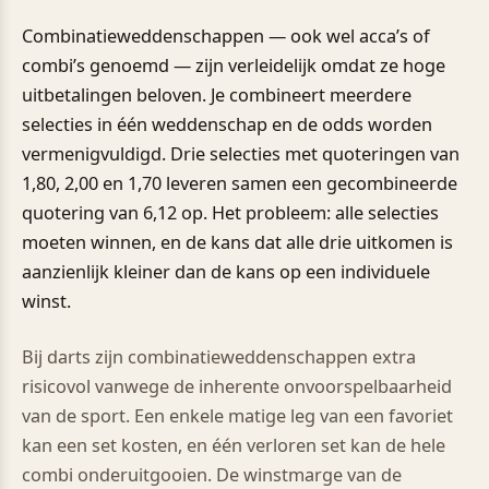
Combinatieweddenschappen — ook wel acca’s of
combi’s genoemd — zijn verleidelijk omdat ze hoge
uitbetalingen beloven. Je combineert meerdere
selecties in één weddenschap en de odds worden
vermenigvuldigd. Drie selecties met quoteringen van
1,80, 2,00 en 1,70 leveren samen een gecombineerde
quotering van 6,12 op. Het probleem: alle selecties
moeten winnen, en de kans dat alle drie uitkomen is
aanzienlijk kleiner dan de kans op een individuele
winst.
Bij darts zijn combinatieweddenschappen extra
risicovol vanwege de inherente onvoorspelbaarheid
van de sport. Een enkele matige leg van een favoriet
kan een set kosten, en één verloren set kan de hele
combi onderuitgooien. De winstmarge van de