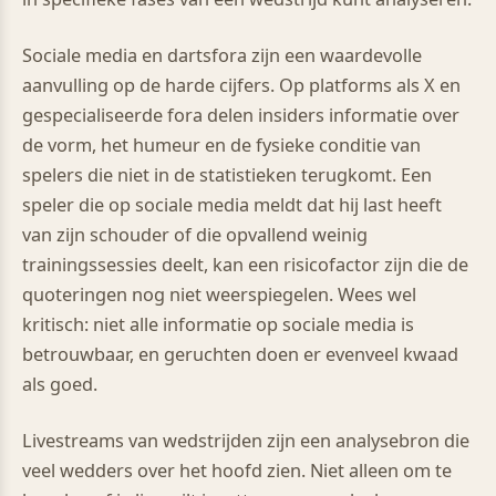
Sociale media en dartsfora zijn een waardevolle
aanvulling op de harde cijfers. Op platforms als X en
gespecialiseerde fora delen insiders informatie over
de vorm, het humeur en de fysieke conditie van
spelers die niet in de statistieken terugkomt. Een
speler die op sociale media meldt dat hij last heeft
van zijn schouder of die opvallend weinig
trainingssessies deelt, kan een risicofactor zijn die de
quoteringen nog niet weerspiegelen. Wees wel
kritisch: niet alle informatie op sociale media is
betrouwbaar, en geruchten doen er evenveel kwaad
als goed.
Livestreams van wedstrijden zijn een analysebron die
veel wedders over het hoofd zien. Niet alleen om te