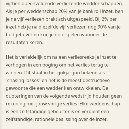
vijftien opeenvolgende verliezende weddenschappen.
Als je per weddenschap 20% van je bankroll inzet, ben
je na vijf verliezen praktisch uitgespeeld. Bij 2% per
inzet heb je na diezelfde vijf verliezen nog 90% van je
budget over en kun je doorspelen wanneer de
resultaten keren.
Het is verleidelijk om na een verliesreeks je inzet te
verhogen in een poging om het verlies terug te
winnen. Dit staat in het gokjargon bekend als
“chasing losses” en het is de meest destructieve
gewoonte die een wedder kan ontwikkelen. De
quoteringen van de volgende wedstrijd houden geen
rekening met jouw vorige verlies. Elke weddenschap
is een zelfstandige gebeurtenis en verdient een
zelfstandige, rationele beslissing over de inzet.