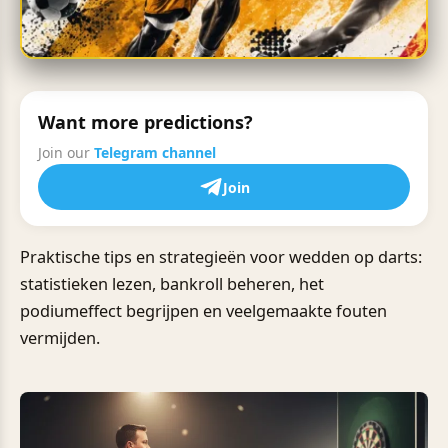
Want more predictions?
Join our
Telegram channel
Join
Praktische tips en strategieën voor wedden op darts:
statistieken lezen, bankroll beheren, het
podiumeffect begrijpen en veelgemaakte fouten
vermijden.