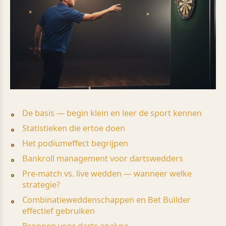
De basis — begin klein en leer de sport kennen
Statistieken die ertoe doen
Het podiumeffect begrijpen
Bankroll management voor dartswedders
Pre-match vs. live wedden — wanneer welke
strategie?
Combinatieweddenschappen en Bet Builder
effectief gebruiken