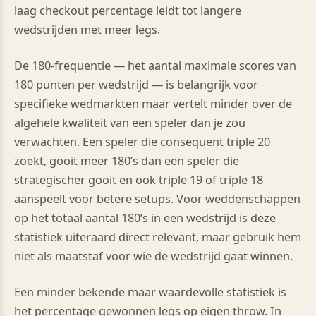
laag checkout percentage leidt tot langere
wedstrijden met meer legs.
De 180-frequentie — het aantal maximale scores van
180 punten per wedstrijd — is belangrijk voor
specifieke wedmarkten maar vertelt minder over de
algehele kwaliteit van een speler dan je zou
verwachten. Een speler die consequent triple 20
zoekt, gooit meer 180’s dan een speler die
strategischer gooit en ook triple 19 of triple 18
aanspeelt voor betere setups. Voor weddenschappen
op het totaal aantal 180’s in een wedstrijd is deze
statistiek uiteraard direct relevant, maar gebruik hem
niet als maatstaf voor wie de wedstrijd gaat winnen.
Een minder bekende maar waardevolle statistiek is
het percentage gewonnen legs op eigen throw. In