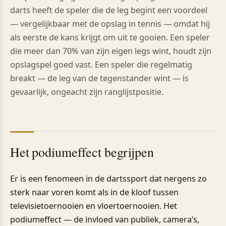
darts heeft de speler die de leg begint een voordeel
— vergelijkbaar met de opslag in tennis — omdat hij
als eerste de kans krijgt om uit te gooien. Een speler
die meer dan 70% van zijn eigen legs wint, houdt zijn
opslagspel goed vast. Een speler die regelmatig
breakt — de leg van de tegenstander wint — is
gevaarlijk, ongeacht zijn ranglijstpositie.
Het podiumeffect begrijpen
Er is een fenomeen in de dartssport dat nergens zo
sterk naar voren komt als in de kloof tussen
televisietoernooien en vloertoernooien. Het
podiumeffect — de invloed van publiek, camera’s,